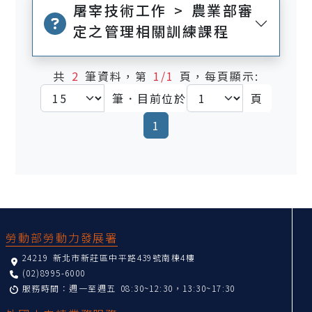
屠宰技術工作 > 農業部審
定之管理相關訓練課程
共
2
筆資料，第
1/1
頁，每頁顯示:
筆．目前位於
頁
(current)
1
:::
勞動部勞動力發展署
24219 新北市新莊區中平路439號南棟4樓
(02)8995-6000
服務時間：週一至週五 08:30~12:30，13:30~17:30