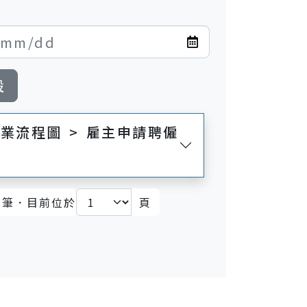
設
 雇主申請聘僱
筆．目前位於
頁
)