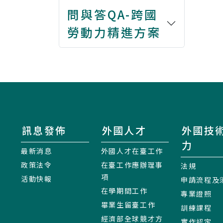
問與答QA-跨國
勞動力精進方案
訊息發佈
外國人才
外國技
力
最新消息
外國人才在臺工作
政策法令
在臺工作應辦理事
法規
項
活動快報
申請流程及
在學期間工作
專業證照
畢業生留臺工作
訓練課程
經濟部全球競才方
實作認定