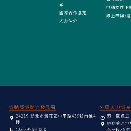
案
申請文件下
國際合作協定
線上申辦/
人力仲介
:::
勞動部勞動力發展署
外國人申請
24219 新北市新莊區中平路439號南棟4
週一至週五 08
樓
親送受理
(02)8995-6000
路一段39號