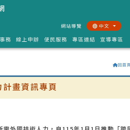
網
網站導覽
中文
:::
::
事務
線上申辦
便民服務
專區連結
宣導專區
回首
力計畫資訊專頁
需外國技術人力，自115年1月1日推動「