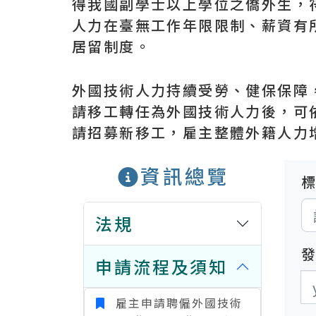
得我國副學士以上學位之僑外生，
人力在臺無工作年限限制、薪資有
居留制度。
外國技術人力持續受勞、健保保障
請移工轉任為外國技術人力後，可
請招募新移工，雇主整體外籍人力
資訊總覽
法規
申請流程及須知
發
發
雇主申請聘僱外國技術