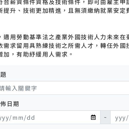
符合薪資條件資格及技術條件，即可由雇主申
所提升、技術更加精進，且無須繳納就業安定
，適用勞動基準法之產業外國技術人力未來在
依需求留用具熟練技術之所需人才，轉任外國
增加，有助紓緩用人需求。
標題
發佈日期
布日期開始
布日期結束
~