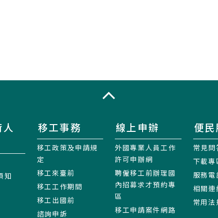
收合
術人
移工事務
線上申辦
便民
移工政策及申請規
外國專業人員工作
常見問
定
許可申辦網
下載專
移工來臺前
聘僱移工前辦理國
服務電
須知
內招募求才預約專
移工工作期間
相關連
區
移工出國前
常用法
移工申請案件網路
諮詢申訴