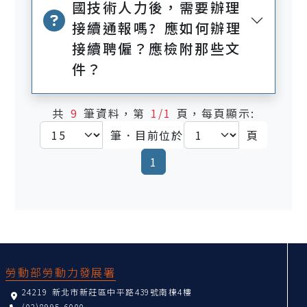
國技術人力後，需要辦理
接續通報嗎? 應如何辦理
接續聘僱？應檢附那些文
件？
共
9
筆資料，第
1/1
頁，每頁顯示:
筆．目前位於
頁
(current)
1
:::
勞動部勞動力發展署
24219 新北市新莊區中平路439號南棟4樓
(02)8995-6000