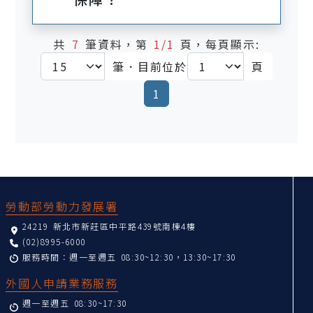
共
7
筆資料，第
1/1
頁，每頁顯示:
筆．目前位於
頁
(current)
1
:::
勞動部勞動力發展署
24219 新北市新莊區中平路439號南棟4樓
(02)8995-6000
服務時間：週一至週五 08:30~12:30，13:30~17:30
外國人申請業務服務
週一至週五 08:30~17:30