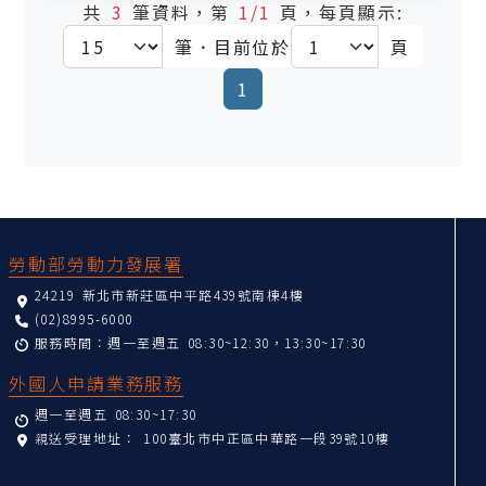
共
3
筆資料，第
1/1
頁，每頁顯示:
筆．目前位於
頁
(current)
1
:::
勞動部勞動力發展署
24219 新北市新莊區中平路439號南棟4樓
(02)8995-6000
服務時間：週一至週五 08:30~12:30，13:30~17:30
外國人申請業務服務
週一至週五 08:30~17:30
親送受理地址：
100臺北市中正區中華路一段39號10樓