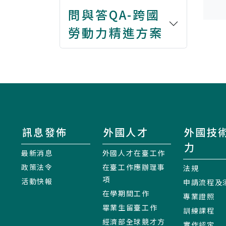
問與答QA-跨國
勞動力精進方案
訊息發佈
外國人才
外國技
力
最新消息
外國人才在臺工作
政策法令
在臺工作應辦理事
法規
項
活動快報
申請流程及
在學期間工作
專業證照
畢業生留臺工作
訓練課程
經濟部全球競才方
實作認定