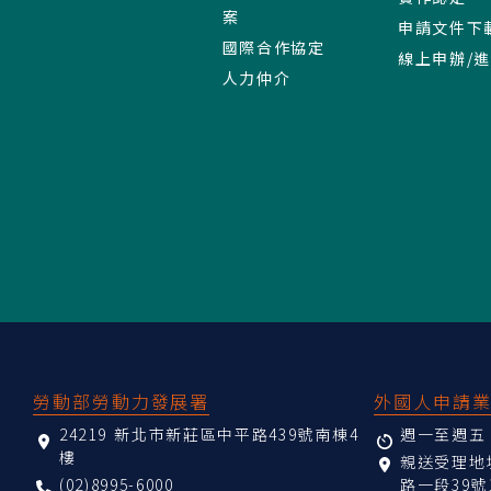
案
申請文件下
國際合作協定
線上申辦/
人力仲介
:::
勞動部勞動力發展署
外國人申請
24219 新北市新莊區中平路439號南棟4
週一至週五 08
樓
親送受理
(02)8995-6000
路一段39號