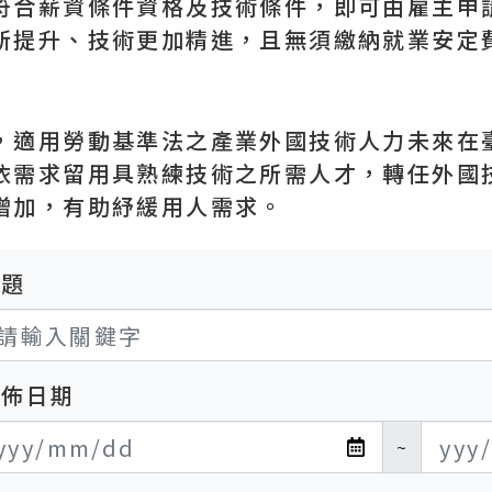
符合薪資條件資格及技術條件，即可由雇主申
所提升、技術更加精進，且無須繳納就業安定
，適用勞動基準法之產業外國技術人力未來在
依需求留用具熟練技術之所需人才，轉任外國
增加，有助紓緩用人需求。
標題
發佈日期
布日期開始
布日期結束
~