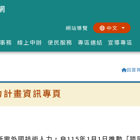
網
網站導覽
中文
:::
::
事務
線上申辦
便民服務
專區連結
宣導專區
回首
力計畫資訊專頁
需外國技術人力，自115年1月1日推動「