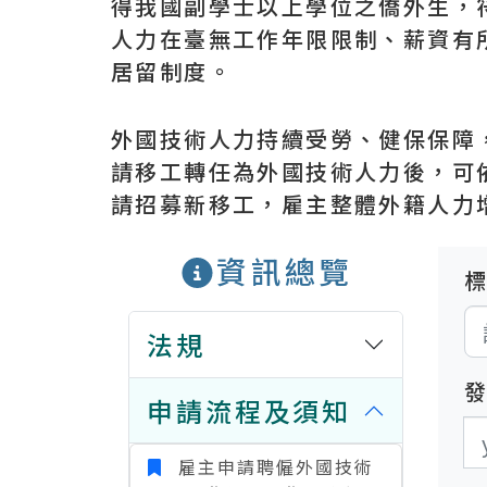
得我國副學士以上學位之僑外生，
人力在臺無工作年限限制、薪資有
居留制度。
外國技術人力持續受勞、健保保障
請移工轉任為外國技術人力後，可
請招募新移工，雇主整體外籍人力
資訊總覽
法規
申請流程及須知
發
發
雇主申請聘僱外國技術