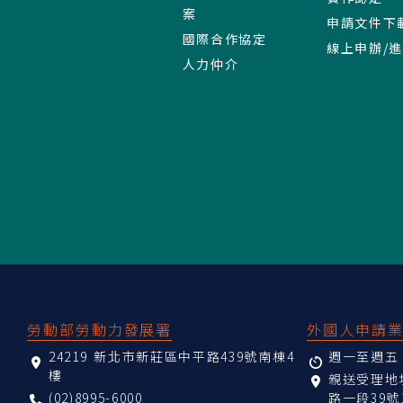
案
申請文件下
國際合作協定
線上申辦/
人力仲介
:::
勞動部勞動力發展署
外國人申請
24219 新北市新莊區中平路439號南棟4
週一至週五 08
樓
親送受理
(02)8995-6000
路一段39號