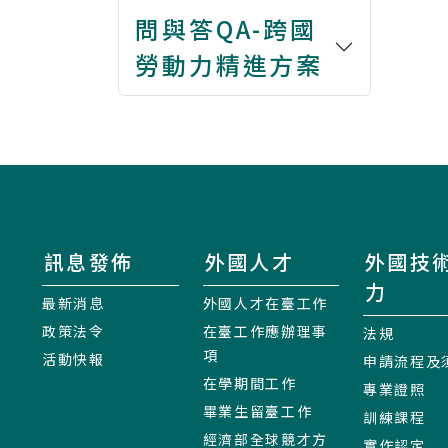
問與答QA-跨國
勞動力精進方案
訊息發佈
外國人才
外國技
力
最新消息
外國人才在臺工作
政策法令
在臺工作應辦理事
法規
項
活動快報
申請流程及
在學期間工作
專業證照
畢業生留臺工作
訓練課程
經濟部全球競才方
實作認定