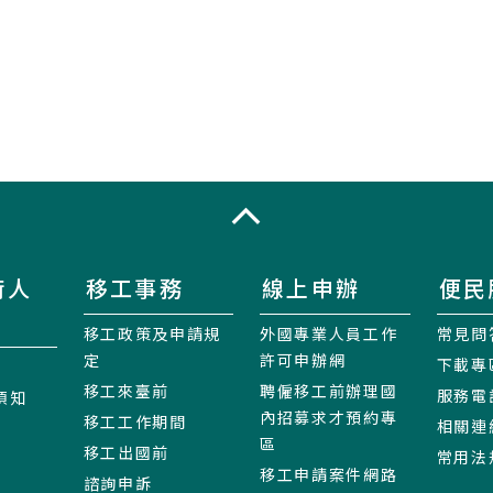
收合
術人
移工事務
線上申辦
便民
移工政策及申請規
外國專業人員工作
常見問
定
許可申辦網
下載專
移工來臺前
聘僱移工前辦理國
服務電
須知
內招募求才預約專
移工工作期間
相關連
區
移工出國前
常用法
移工申請案件網路
諮詢申訴