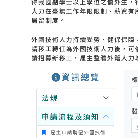
得我國副學士以上學位之僑外生，
人力在臺無工作年限限制、薪資有
居留制度。
外國技術人力持續受勞、健保保障
請移工轉任為外國技術人力後，可
請招募新移工，雇主整體外籍人力
資訊總覽
法規
申請流程及須知
發
發
雇主申請聘僱外國技術