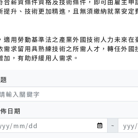
符合薪資條件資格及技術條件，即可由雇主申
所提升、技術更加精進，且無須繳納就業安定
，適用勞動基準法之產業外國技術人力未來在
依需求留用具熟練技術之所需人才，轉任外國
增加，有助紓緩用人需求。
標題
發佈日期
布日期開始
布日期結束
~