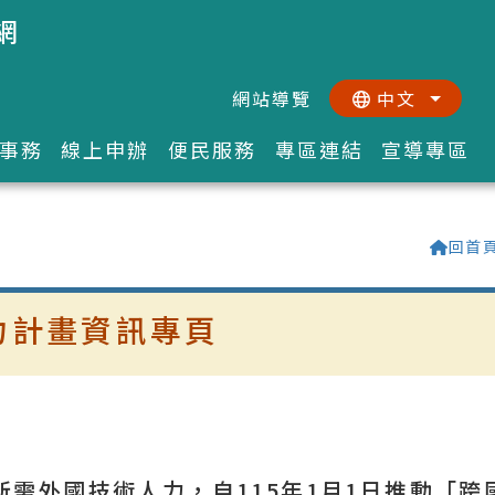
網
網站導覽
中文
:::
::
事務
線上申辦
便民服務
專區連結
宣導專區
回首
力計畫資訊專頁
需外國技術人力，自115年1月1日推動「