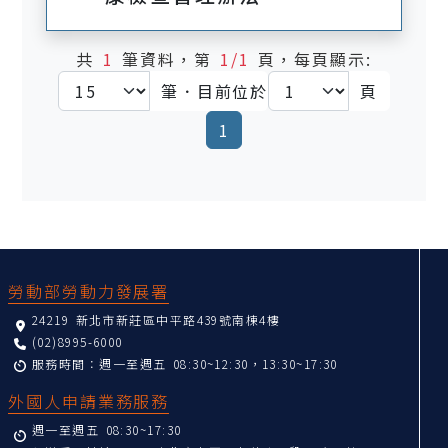
共
1
筆資料，第
1/1
頁，每頁顯示:
筆．目前位於
頁
(current)
1
:::
勞動部勞動力發展署
24219 新北市新莊區中平路439號南棟4樓
(02)8995-6000
服務時間：週一至週五 08:30~12:30，13:30~17:30
外國人申請業務服務
週一至週五 08:30~17:30