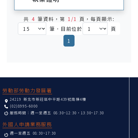
共
4
筆資料，第
1/1
頁，每頁顯示:
筆．目前位於
頁
(current)
1
:::
勞動部勞動力發展署
24219 新北市新莊區中平路439號南棟4樓
(02)8995-6000
服務時間：週一至週五 08:30~12:30，13:30~17:30
外國人申請業務服務
週一至週五 08:30~17:30