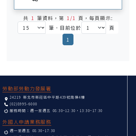
共
1
筆資料，第
1/1
頁，每頁顯示:
筆．目前位於
頁
(current)
1
:::
勞動部勞動力發展署
24219 新北市新莊區中平路439號南棟4樓
(02)8995-6000
服務時間：週一至週五 08:30~12:30，13:30~17:30
外國人申請業務服務
週一至週五 08:30~17:30