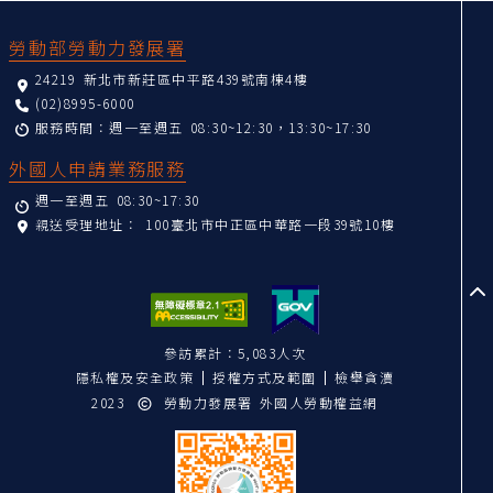
:::
勞動部勞動力發展署
24219 新北市新莊區中平路439號南棟4樓
(02)8995-6000
服務時間：週一至週五 08:30~12:30，13:30~17:30
外國人申請業務服務
週一至週五 08:30~17:30
親送受理地址：
100臺北市中正區中華路一段39號10樓
至
參訪累計：5,083人次
隱私權及安全政策
授權方式及範圍
檢舉貪瀆
2023
勞動力發展署 外國人勞動權益網