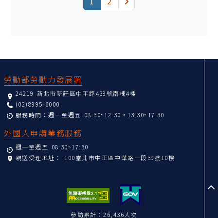
(current)
下一頁
1
2
:::
勞動部勞動力發展署
24219 新北市新莊區中平路439號南棟4樓
(02)8995-6000
服務時間：週一至週五 08:30~12:30，13:30~17:30
外國人申請業務服務
週一至週五 08:30~17:30
親送受理地址：
100臺北市中正區中華路一段39號10樓
至
參訪累計：26,436人次