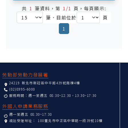
共
1
筆資料，第
1/1
頁，每頁顯示:
筆．目前位於
頁
(current)
1
:::
勞動部勞動力發展署
24219 新北市新莊區中平路439號南棟4樓
(02)8995-6000
服務時間：週一至週五 08:30~12:30，13:30~17:30
外國人申請業務服務
週一至週五 08:30~17:30
親送受理地址：
100臺北市中正區中華路一段39號10樓